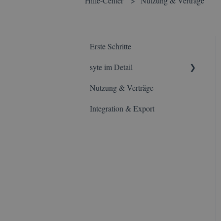
Hilfe-Center
Nutzung & Verträge
Erste Schritte
syte im Detail
Nutzung & Verträge
Basisfunktionen
Integration & Export
Kartendarstellung
Datengrundlagen
syte Profit -
Projektkalkulationen
syte Search -
Grundstückssuchen
syte Renovate -