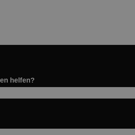
nen helfen?
leer ist.