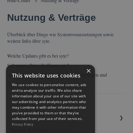
Hilfe-Center
Nutzung & Verträge
Nutzung & Verträge
Überblick über Dinge wie Systemvoraussetzungen sowie
weitere Infos über syte.
Welche Updates gibt es bei syte?
Seit wann gibt es die Firma syte?
×
Informationen zu Preisen, Nutzungsbedingungen und
This website uses cookies
Datenschutz
We use cookies to personalise content, ads
and to analyse our traffic. We also share
information about your use of our site with
our advertising and analytics partners who
Erste Schritte
may combine it with other information that
you’ve provided to them or that they’ve
syte im Detail
collected from your use of their services.
Privacy Policy
Nutzung & Verträge
Basisfunktionen